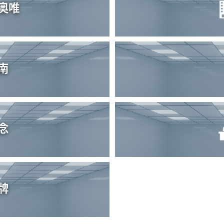
奥唯
南
念
牌