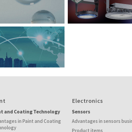
ル
nt
Electronics
nt and Coating Technology
Sensors
ntages in Paint and Coating
Advantages in sensors busi
hnology
Product items