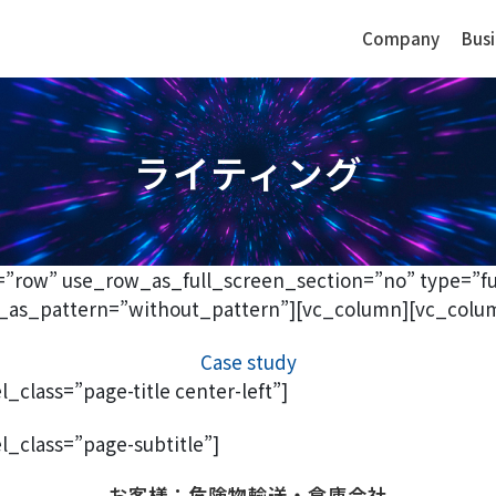
Company
Busi
ライティング
Production Goods
ology
Sensors
(Chemical Material, Other Materials)
=”row” use_row_as_full_screen_section=”no” type=”fu
as_pattern=”without_pattern”][vc_column][vc_column_t
Case study
class=”page-title center-left”]
Advantages in production goods
oating
Advantages i
(chemical material, other materials)
business
_class=”page-subtitle”]
Product items
Product ite
Global
Global
お客様：危険物輸送・倉庫会社