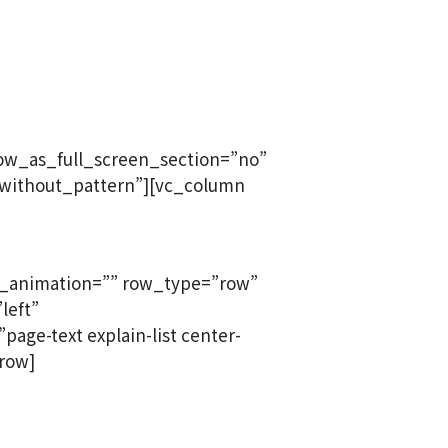
ow_as_full_screen_section=”no”
”without_pattern”][vc_column
s_animation=”” row_type=”row”
left”
ge-text explain-list center-
row]