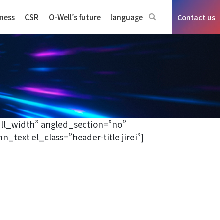
ness
CSR
O-Well’s future
language
Contact us
ll_width” angled_section=”no”
ext el_class=”header-title jirei”]
n sensors business
ms