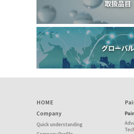
取扱品目
グローバ
HOME
Pai
Company
Pai
Adva
Quick understanding
Tec
Company Profile