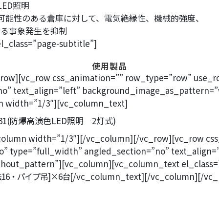
ED照明
可能性のある倉庫に対して、電気絶縁性、機械的強度、
なる事象発生を抑制
_class=”page-subtitle”]
使用製品
_row][vc_row css_animation=”” row_type=”row” use_r
no” text_align=”left” background_image_as_pattern=
n width=”1/3″][vc_column_text]
column width=”1/3″][/vc_column][/vc_row][vc_row cs
” type=”full_width” angled_section=”no” text_align=”
ut_pattern”][vc_column][vc_column_text el_class=”pa
16・パイプ吊]×6台
[/vc_column_text][/vc_column][/vc_