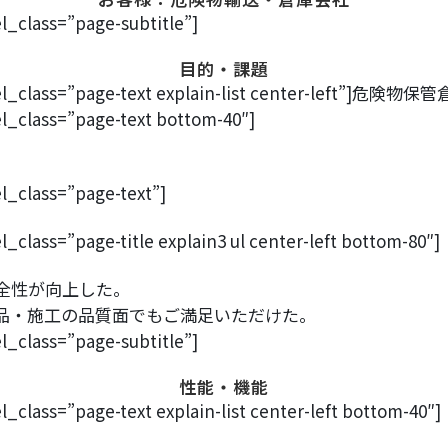
_class=”page-subtitle”]
目的・課題
ext el_class=”page-text explain-list center-
l_class=”page-text bottom-40″]
l_class=”page-text”]
class=”page-title explain3 ul center-left bottom-80″]
全性が向上した。
品・施工の品質面でもご満足いただけた。
_class=”page-subtitle”]
性能・機能
class=”page-text explain-list center-left bottom-40″]