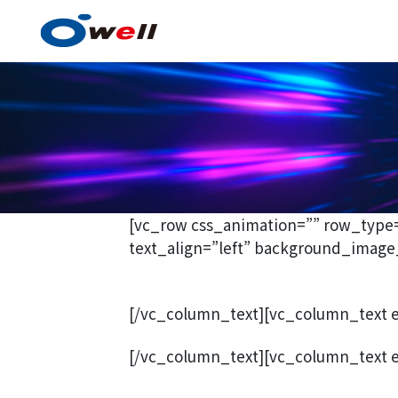
Paint and Coating Techn
[vc_row css_animation=”” row_type
text_align=”left” background_image_
[/vc_column_text][vc_column_text el_
Advantages in Paint and C
Technology
[/vc_column_text][vc_column_text el
Product items