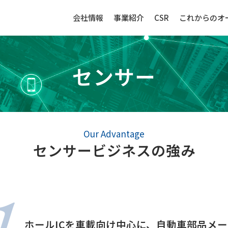
会社情報
事業紹介
CSR
これからのオ
センサー
生産財（化成品・物資）
センサー
Our Advantage
センサービジネスの強み
1
強み
生産財（化成品・物資）ビジネ
センサービ
スの強み
事例紹介
事例紹介
取扱品目
ホールICを車載向け中心に、自動車部品メ