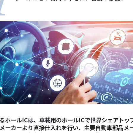
取扱品目
塗料調色
製品紹介
商品紹介
グローバル
グローバル
概要
るホールICは、車載用のホールICで世界シェアトッ
メーカーより直接仕入れを行い、主要自動車部品メ