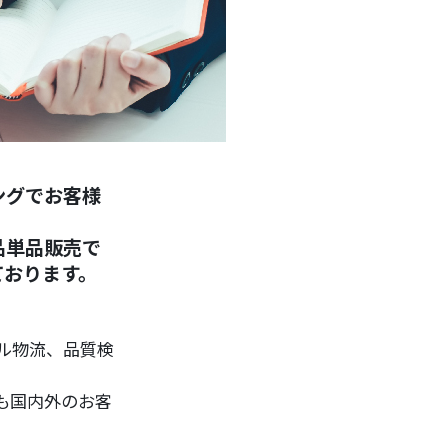
ングでお客様
品単品販売で
ております。
ーバル物流、品質検
も国内外のお客