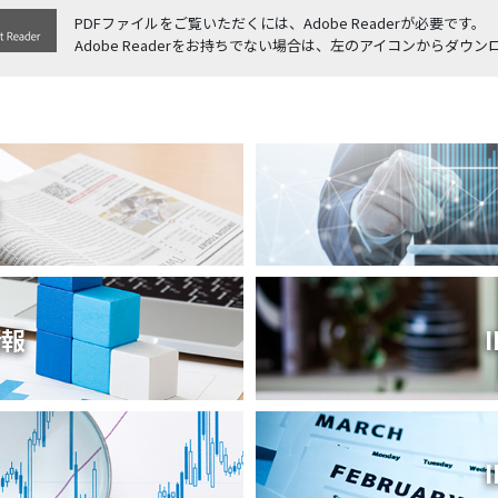
取扱品目
PDFファイルをご覧いただくには、Adobe Readerが必要です。
塗料調色
製品紹介
商品紹介
Adobe Readerをお持ちでない場合は、左のアイコンからダウ
グローバル
グローバル
ス
概要
情報