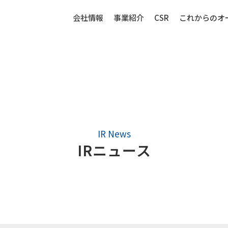
会社情報
事業紹介
CSR
これからのオ
IR情報
生産財（化成品・物資）
センサー
IRニュース
強み
生産財（化成品・物資）ビジネ
センサービ
スの強み
事例紹介
事例紹介
取扱品目