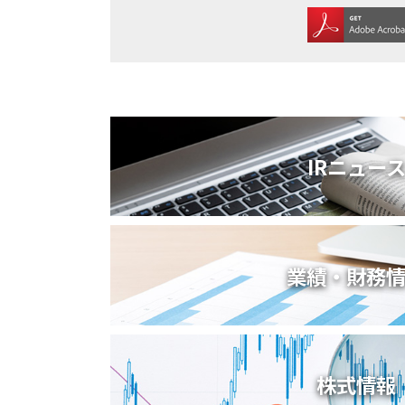
塗装請負・完成工事・
加工
取扱品目
商品紹介
グローバル
IRニュー
塗装トラブルと対策
OLDAS（オルダス）の
業績・財務
株式情報