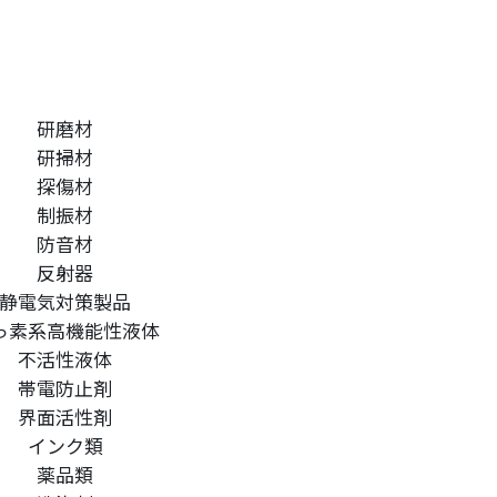
研磨材
研掃材
探傷材
制振材
防音材
反射器
静電気対策製品
っ素系高機能性液体
不活性液体
帯電防止剤
界面活性剤
インク類
薬品類