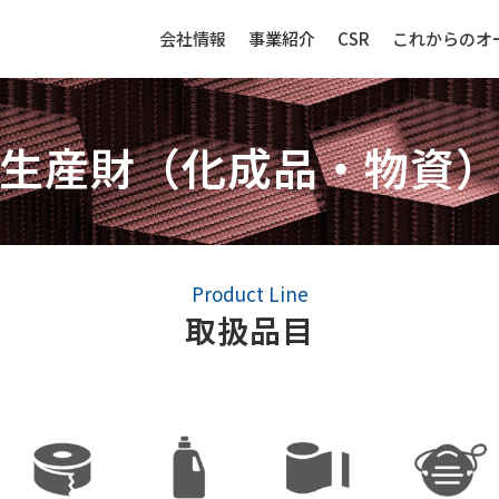
会社情報
事業紹介
CSR
これからのオ
生産財（化成品・物資
生産財（化成品・物資）
センサー
Product Line
取扱品目
強み
生産財（化成品・物資）ビジネ
センサービ
スの強み
事例紹介
事例紹介
取扱品目