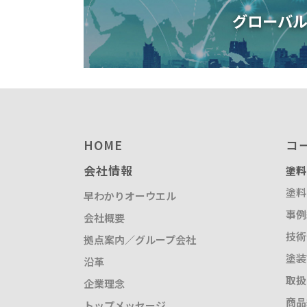
グローバ
HOME
コ
会社情報
塗料
塗料
早わかりオーウエル
事例
会社概要
技術
拠点案内／グループ会社
塗装
沿革
取扱
企業理念
商品
トップメッセージ