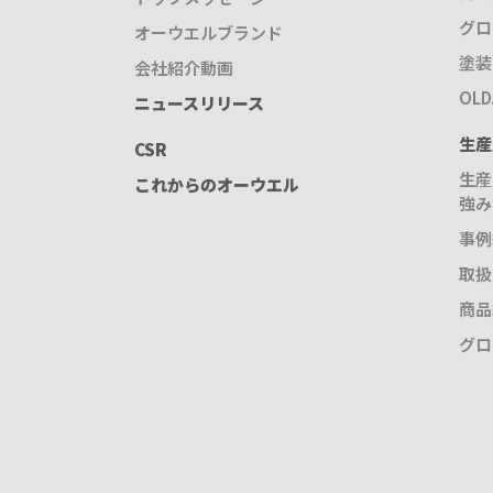
グロ
オーウエルブランド
塗装
会社紹介動画
OL
ニュースリリース
生産
CSR
生産
これからのオーウエル
強み
事例
取扱
商品
グロ