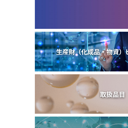
生産財（化成品・物資）
取扱品目