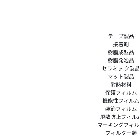
塗装請負・完成工事・
加工
取扱品目
商品紹介
テープ製品
接着剤
グローバル
樹脂成型品
塗装トラブルと対策
樹脂発泡品
セラミッ ク製
OLDAS（オルダス）の
マット製品
耐熱材料
保護フィルム
機能性フィル
装飾フィルム
飛散防止フィル
マーキングフィ
フィルター類