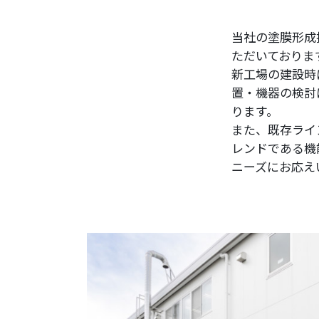
塗装請負・完成工事・
加工
当社の塗膜形成
ただいておりま
取扱品目
新工場の建設時
商品紹介
置・機器の検討
グローバル
ります。
また、既存ライ
塗装トラブルと対策
レンドである機
OLDAS（オルダス）の
ニーズにお応え