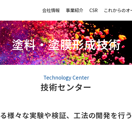
会社情報
事業紹介
CSR
これからのオ
塗料・塗膜形成技術
生産財（化成品・物資）
センサー
Technology Center
技術センター
強み
生産財（化成品・物資）ビジネ
センサービ
スの強み
る様々な実験や検証、工法の開発を行
事例紹介
事例紹介
取扱品目