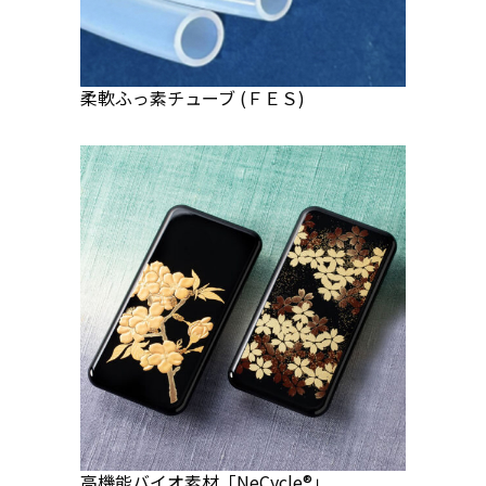
柔軟ふっ素チューブ (ＦＥＳ)
高機能バイオ素材「NeCycle®」