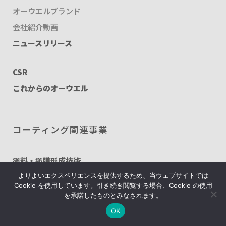
オーウエルブランド
会社紹介動画
ニュースリリース
CSR
これからのオーウエル
コーティング関連事業
塗料・塗膜形成技術
よりよいエクスペリエンスを提供するため、当ウェブサイトでは
塗料・塗膜形成技術の強み
Cookie を使用しています。引き続き閲覧する場合、Cookie の使用
事例紹介
を承諾したものとみなされます。
技術センター
OK
塗装請負・完成工事・塗料調色加工