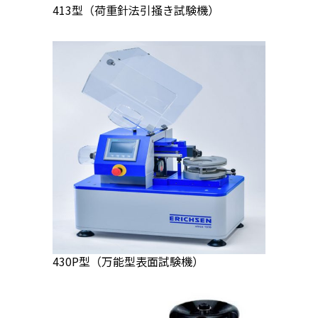
413型（荷重針法引掻き試験機）
430P型（万能型表面試験機）