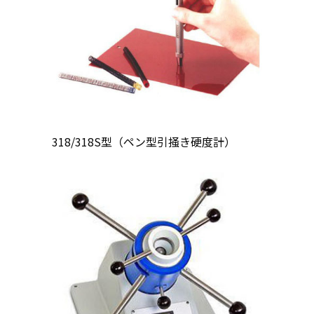
318/318S型（ペン型引掻き硬度計）