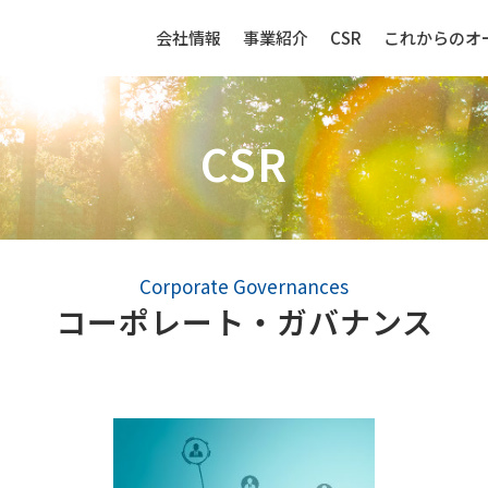
会社情報
事業紹介
CSR
これからのオ
CSR
生産財（化成品・物資）
センサー
Corporate Governances
コーポレート・ガバナンス
強み
生産財（化成品・物資）ビジネ
センサービ
スの強み
事例紹介
事例紹介
取扱品目