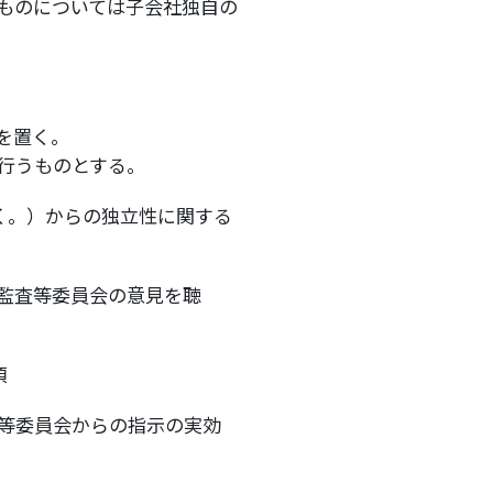
ものについては子会社独自の
を置く。
行うものとする。
く。）からの独立性に関する
監査等委員会の意見を聴
項
等委員会からの指示の実効