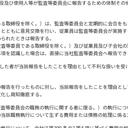
役及び使用人等が監査等委員会に報告するための体制その
ある取締役を除く。）は、監査等委員会と定期的に会合をも
るとともに意見交換を行い、従業員は監査等委員会が実施す
められたときは報告する。
監査等委員である取締役を除く。）及び従業員及び子会社の
事項を認識した場合は、直接に当社監査等委員会へ報告でき
をした者が当該報告をしたことを理由として不利な扱いを受
の報告を行ったものに対し、当該報告をしたことを理由とし
文化し周知徹底する。
（監査等委員会の職務の執行に関する者に限る。）の執行に
の当該職務執行について生ずる費用または債務の処理に係る
執行について、会社法第399 条の2 第4 項に基づく費用