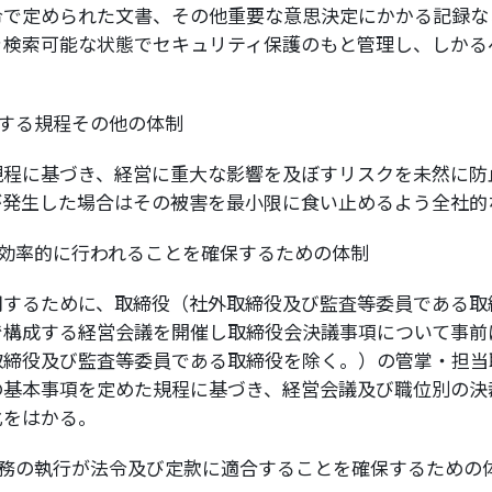
令で定められた文書、その他重要な意思決定にかかる記録な
き検索可能な状態でセキュリティ保護のもと管理し、しかる
する規程その他の体制
規程に基づき、経営に重大な影響を及ぼすリスクを未然に防
が発生した場合はその被害を最小限に食い止めるよう全社的
効率的に行われることを確保するための体制
用するために、取締役（社外取締役及び監査等委員である取
で構成する経営会議を開催し取締役会決議事項について事前
取締役及び監査等委員である取締役を除く。）の管掌・担当
の基本事項を定めた規程に基づき、経営会議及び職位別の決
化をはかる。
務の執行が法令及び定款に適合することを確保するための