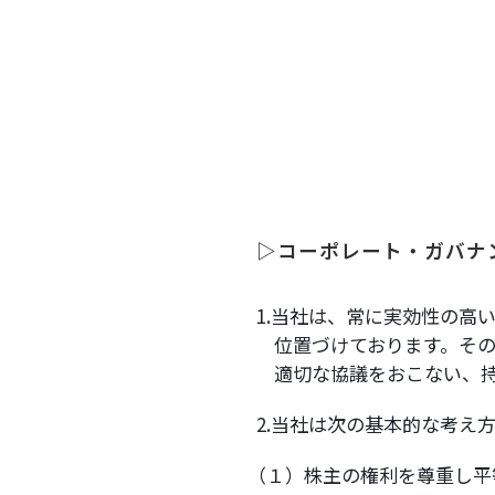
塗装請負・完成工事・
加工
取扱品目
商品紹介
グローバル
塗装トラブルと対策
OLDAS（オルダス）の
▷コーポレート・ガバナ
1.当社は、常に実効性の高
位置づけております。そ
適切な協議をおこない、
2.当社は次の基本的な考え
（１）株主の権利を尊重し平