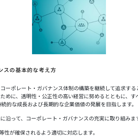
取扱品目
塗料調色
製品紹介
商品紹介
グローバル
グローバル
概要
ンスの基本的な考え方
いコーポレート・ガバナンス体制の構築を継続して追求する
のために、透明性・公正性の高い経営に努めるとともに、す
持続的な成長および長期的な企業価値の発展を目指します。
方に沿って、コーポレート・ガバナンスの充実に取り組みま
等性が確保されるよう適切に対応します。