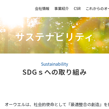
会社情報
事業紹介
CSR
これからのオ
サステナビリティ
生産財（化成品・物資）
センサー
Sustainability
SDGｓへの取り組み
強み
生産財（化成品・物資）ビジネ
センサービ
スの強み
事例紹介
事例紹介
オーウエルは、社会的使命として『最適整合の創造』を
取扱品目