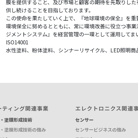
取扱品目
膜を提供すること、及び市場と顧客の期待を先取りした
塗料調色
製品紹介
供し続けることを目指しております。
商品紹介
この使命を果たしていく上で、『地球環境の保全』を重
グローバル
グローバル
環境保全に努めるとともに、常に環境改善に役立つ事業
ジメントシステム』を経営管理の一環として運用してま
ISO14001
水性塗料、粉体塗料、シンナーリサイクル、LED照明商
概要
ーティング関連事業
エレクトロニクス関連
・塗膜形成技術
センサー
・塗膜形成技術の強み
センサービジネスの強み