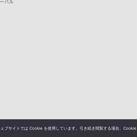
ーバル
© O-WELL CORPORATION
サイトでは Cookie を使用しています。引き続き閲覧する場合、Cooki