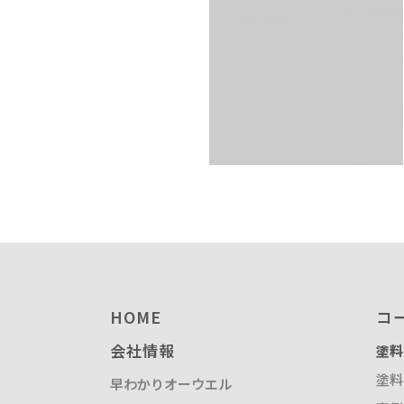
塗装請負・完成工事・
加工
取扱品目
商品紹介
グローバル
塗装トラブルと対策
OLDAS（オルダス）の
HOME
コ
会社情報
塗料
塗料
早わかりオーウエル