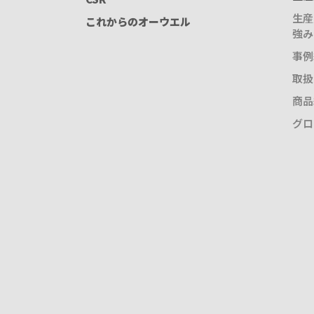
生産
これからのオーウエル
強み
事例
取扱
商品
グロ