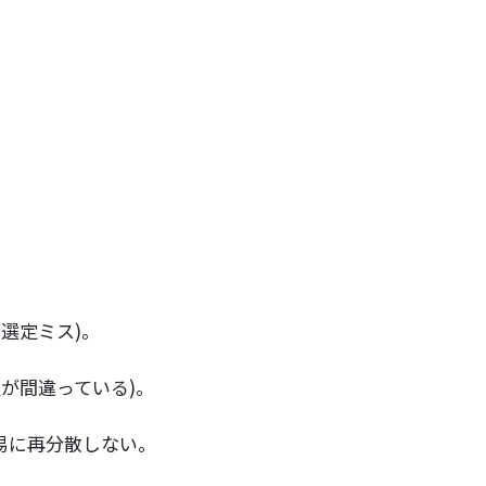
取扱品目
塗料調色
製品紹介
商品紹介
グローバル
グローバル
概要
選定ミス)。
が間違っている)。
易に再分散しない。