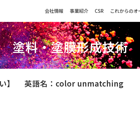
会社情報
事業紹介
CSR
これからのオ
塗料・塗膜形成技術
生産財（化成品・物資）
センサー
違い】
英語名：color unmatching
強み
生産財（化成品・物資）ビジネ
センサービ
スの強み
事例紹介
事例紹介
取扱品目