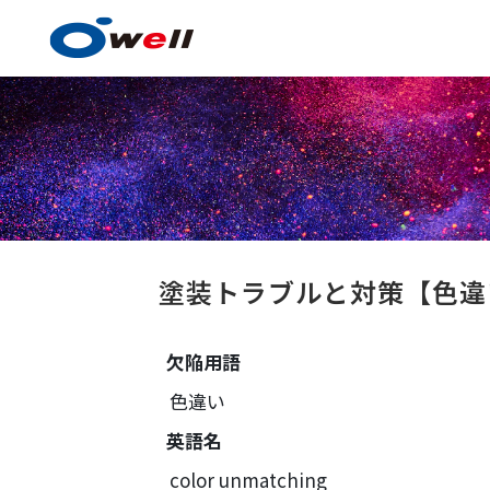
塗料・塗膜形成技術
塗装トラブルと対策
【色
欠陥用語
塗料・塗膜形成技術の
色違い
事例紹介
英語名
技術センター
color unmatching