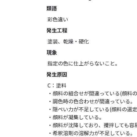
塗装請負・完成工事・
類語
加工
彩色違い
取扱品目
発生工程
商品紹介
塗装、乾燥・硬化
グローバル
現象
塗装トラブルと対策
指定の色に仕上がらないこと。
OLDAS（オルダス）の
発生原因
C：塗料
・顔料の組合せが間違っている(顔料の
・調色時の色合わせが間違っている。
・隠ペい力が不足している(顔料の選定
・顔料が凝集している。
・顔料が沈降しており、攪拌しても容
・希釈溶剤の溶解力が不足している。