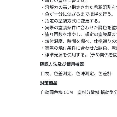
・新しい塗料に替える。
・溶解カの高い指定された希釈溶剤を
・色が十分に混ざるまで攪拌を行う。
・指定の塗装方式に変更する。
・実際の塗装条件に合わせた調色を塗
・塗り回数を増やし、規定の塗膜厚ま
・焼付温度、時間を調べ、仕様通りの
・実際の焼付条件に合わせた調色、乾
・標準光源を使用する。(予め関係者
確認方法及び使用機器
目視、色差測定、色味測定、色差計
対策商品
自動調色機 CCM 塗料分散機 揺動型