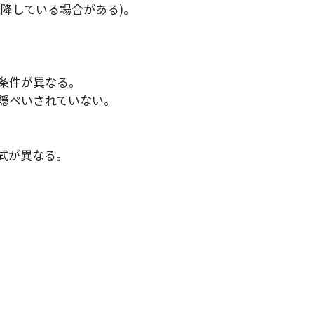
降している場合がある)。
。
条件が異なる。
隠ペいされていない。
式が異なる。