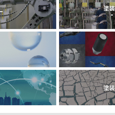
塗装
ー
・
ル
塗装