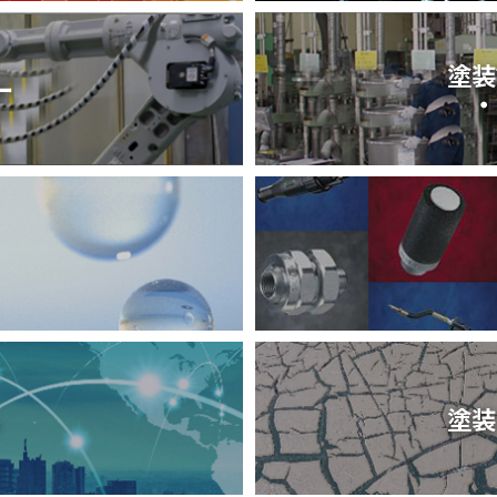
塗装
ー
・
ル
塗装