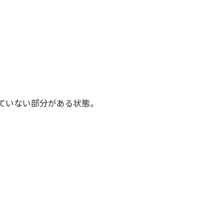
取扱品目
塗料調色
製品紹介
商品紹介
グローバル
グローバル
ていない部分がある状態。
概要