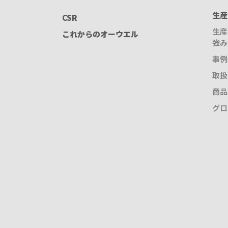
生産
CSR
生産
これからのオーウエル
強み
事例
取扱
商品
グロ