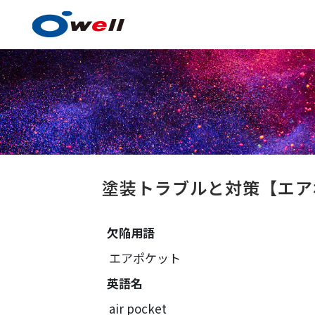
塗料・塗膜形成技術
塗装トラブルと対策
【エ
欠陥用語
塗料・塗膜形成技術の
エアポケット
事例紹介
英語名
技術センター
air pocket