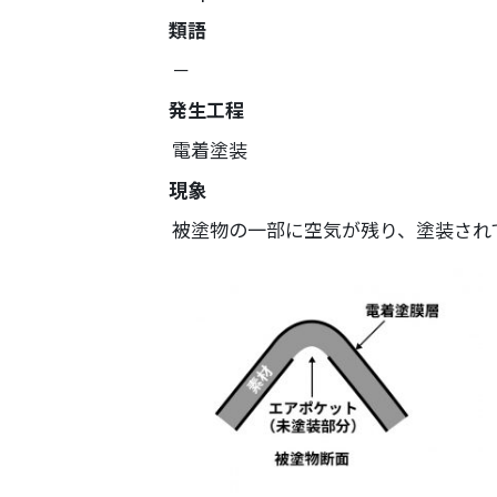
塗装請負・完成工事・
類語
加工
－
取扱品目
発生工程
商品紹介
電着塗装
グローバル
現象
塗装トラブルと対策
被塗物の一部に空気が残り、塗装され
OLDAS（オルダス）の