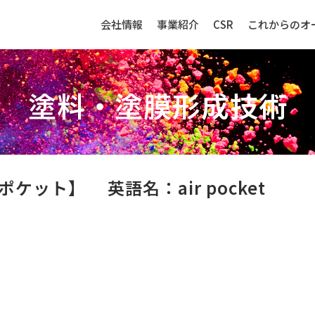
会社情報
事業紹介
CSR
これからのオ
塗料・塗膜形成技術
生産財（化成品・物資）
センサー
アポケット】
英語名：air pocket
強み
生産財（化成品・物資）ビジネ
センサービ
スの強み
事例紹介
事例紹介
取扱品目