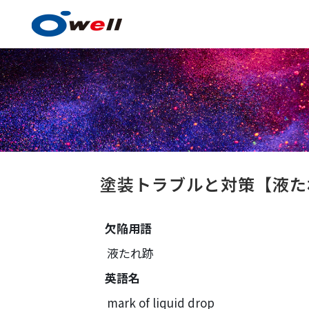
塗料・塗膜形成技術
塗装トラブルと対策
【液
欠陥用語
塗料・塗膜形成技術の
液たれ跡
事例紹介
英語名
技術センター
mark of liquid drop