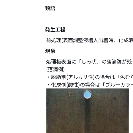
塗装請負・完成工事・
類語
加工
－
取扱品目
発生工程
商品紹介
前処理(表面調整液槽人出槽時、化成液
グローバル
現象
塗装トラブルと対策
処理板表面に「しみ状」の落滴跡が残
OLDAS（オルダス）の
(落滴例)
・脱脂剤(アルカリ性)の場合は「色む
・化成剤(酸性)の場合は「ブルーカラ