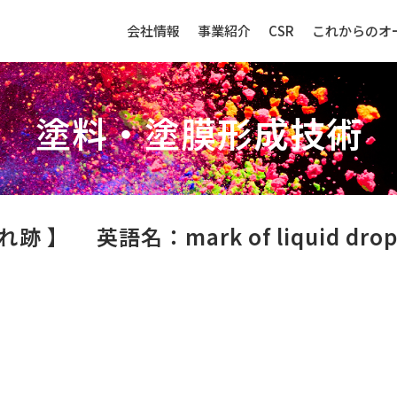
会社情報
事業紹介
CSR
これからのオ
塗料・塗膜形成技術
生産財（化成品・物資）
センサー
たれ跡 】
英語名：mark of liquid dro
強み
生産財（化成品・物資）ビジネ
センサービ
スの強み
事例紹介
事例紹介
取扱品目