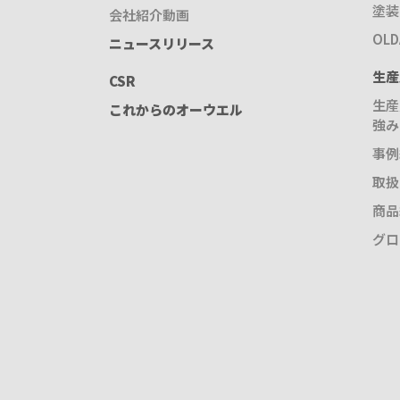
塗装
会社紹介動画
OL
ニュースリリース
生産
CSR
生産
これからのオーウエル
強み
事例
取扱
商品
グロ