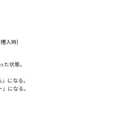
取扱品目
塗料調色
製品紹介
商品紹介
グローバル
グローバル
槽入時)
った状態。
概要
ら」になる。
ー」になる。