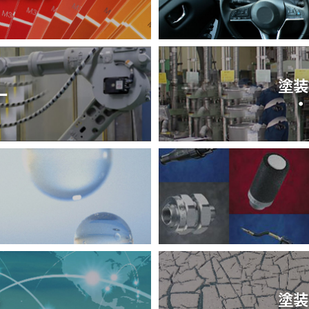
塗装
ー
・
ル
塗装