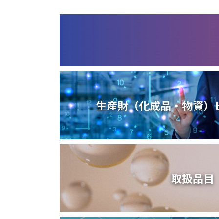
生産財（化成品・物資）
取扱品目