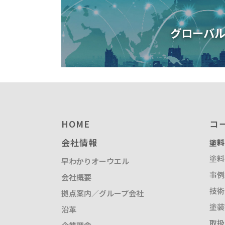
グローバ
HOME
コ
会社情報
塗料
塗料
早わかりオーウエル
事例
会社概要
技術
拠点案内／グループ会社
塗装
沿革
取扱