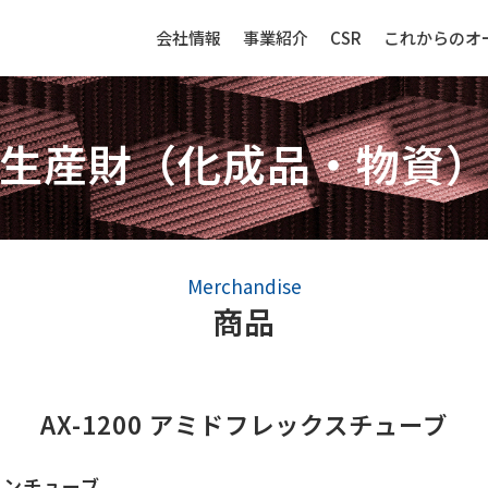
会社情報
事業紹介
CSR
これからのオ
生産財（化成品・物資
生産財（化成品・物資）
センサー
Merchandise
商品
強み
生産財（化成品・物資）ビジネ
センサービ
スの強み
AX-1200 アミドフレックスチューブ
事例紹介
事例紹介
取扱品目
ロンチューブ