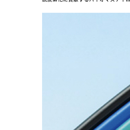
塗装請負・完成工事・
加工
取扱品目
商品紹介
グローバル
塗装トラブルと対策
OLDAS（オルダス）の