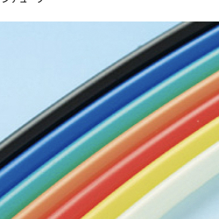
取扱品目
塗料調色
製品紹介
商品紹介
グローバル
グローバル
概要