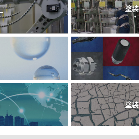
塗装
ー
・
ル
塗装