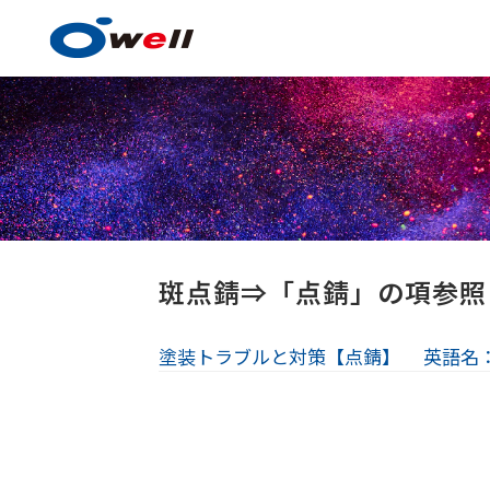
塗料・塗膜形成技術
斑点錆⇒「点錆」の項参照
塗装トラブルと対策【点錆】
英語名：s
塗料・塗膜形成技術の
事例紹介
技術センター