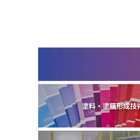
塗装請負・完成工事・
加工
取扱品目
商品紹介
グローバル
塗装トラブルと対策
OLDAS（オルダス）の
塗料・塗膜形成技