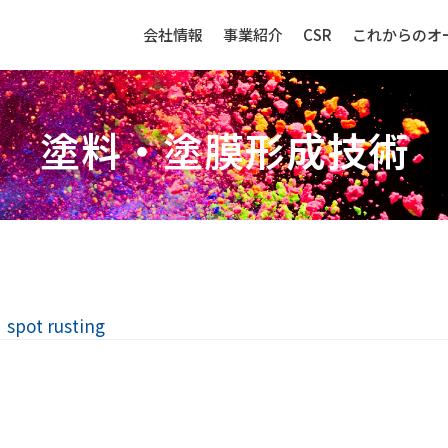
会社情報
事業紹介
CSR
これからのオ
塗料・塗膜形成技術
生産財（化成品・物資）
センサー
pot rusting
強み
生産財（化成品・物資）ビジネ
センサービ
スの強み
事例紹介
事例紹介
取扱品目