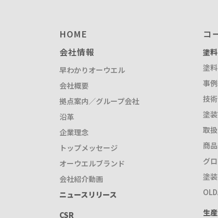
HOME
コ
会社情報
塗料
塗料
早わかりオーウエル
事例
会社概要
技術
拠点案内／グループ会社
塗装
沿革
取扱
企業理念
商品
トップメッセージ
グロ
オーウエルブランド
塗装
会社紹介動画
OL
ニュースリリース
生産
CSR