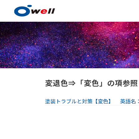
塗料・塗膜形成技術
変退色⇒「変色」の項参照
塗装トラブルと対策【変色】
英語名：d
塗料・塗膜形成技術の
事例紹介
技術センター