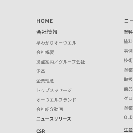
HOME
コ
会社情報
塗料
塗料
早わかりオーウエル
事例
会社概要
技術
拠点案内／グループ会社
塗装
沿革
取扱
企業理念
商品
トップメッセージ
グロ
オーウエルブランド
塗装
会社紹介動画
OL
ニュースリリース
生産
CSR