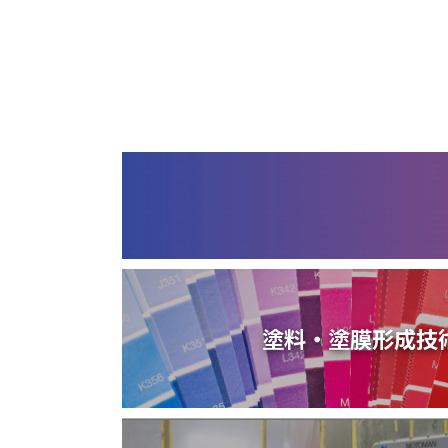
塗装請負・完成工事・
加工
取扱品目
商品紹介
グローバル
塗装トラブルと対策
OLDAS（オルダス）の
塗料・塗膜形成技