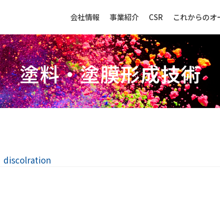
会社情報
事業紹介
CSR
これからのオ
塗料・塗膜形成技術
生産財（化成品・物資）
センサー
iscolration
強み
生産財（化成品・物資）ビジネ
センサービ
スの強み
事例紹介
事例紹介
取扱品目