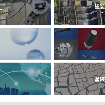
塗装
ー
・
ル
塗装