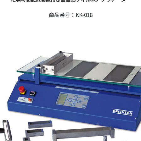
取扱品目
塗料調色
製品紹介
商品紹介
商品番号：KK-018
グローバル
グローバル
概要