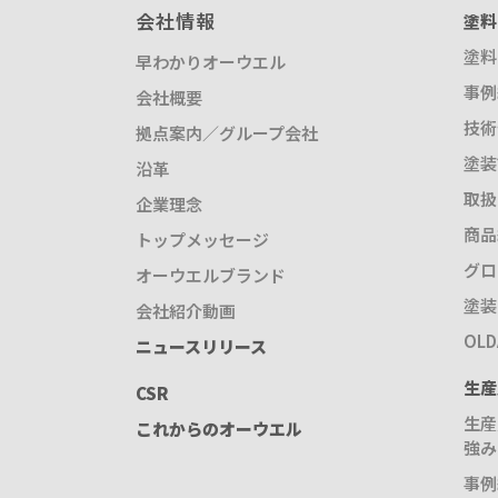
会社情報
塗料
塗料
早わかりオーウエル
事例
会社概要
技術
拠点案内／グループ会社
塗装
沿革
取扱
企業理念
商品
トップメッセージ
グロ
オーウエルブランド
塗装
会社紹介動画
OL
ニュースリリース
生産
CSR
生産
これからのオーウエル
強み
事例