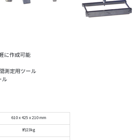
軽に作成可能
間測定用ツール
ール
610 x 425 x 210 mm
約23kg