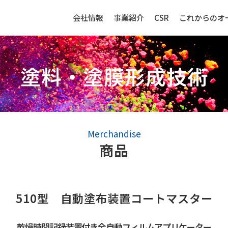
会社情報
事業紹介
CSR
これからのオ
塗料・塗膜形成技術
生産財（化成品・物資）
センサー
Merchandise
商品
強み
生産財（化成品・物資）ビジネ
センサービ
スの強み
510型 自動塗布装置コートマスター
事例紹介
事例紹介
取扱品目
乾燥時間記録装置付き全自動フィルムアプリケーター