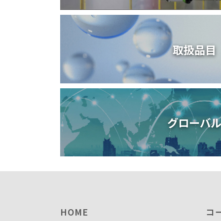
取扱品目
グローバ
HOME
コ