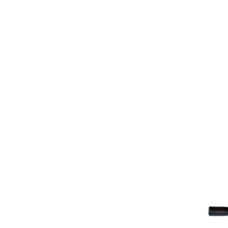
塗装請負・完成工事・
加工
取扱品目
商品紹介
グローバル
塗装トラブルと対策
OLDAS（オルダス）の