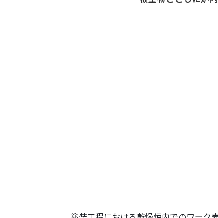
塗装請負・完成工事・
加工
取扱品目
商品紹介
グローバル
塗装トラブルと対策
OLDAS（オルダス）の
塗装工程における乾燥炉内でのワーク