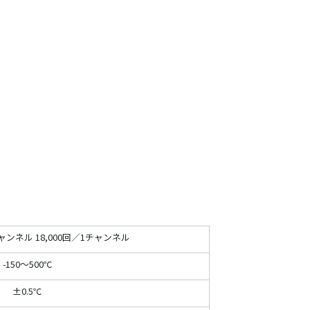
チャンネル
18,000回／
1チャンネル
-150～500℃
±0.5℃