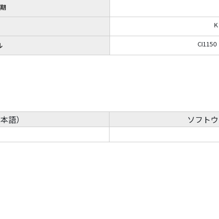
期
CI115
ル
日本語）
ソフトウ