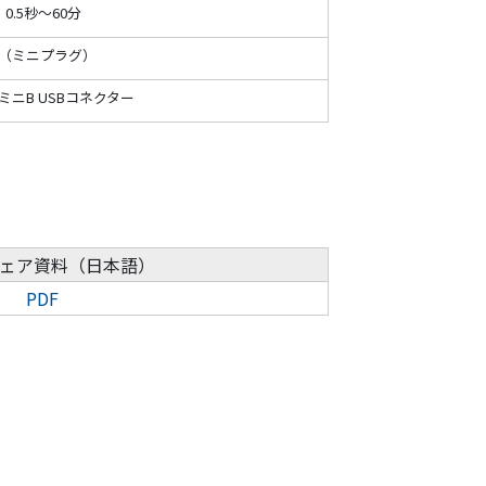
0.5秒～60分
K（ミニプラグ）
0 ミニB
USBコネクター
ェア資料
（日本語）
PDF