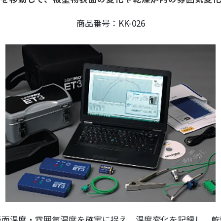
取扱品目
塗料調色
製品紹介
商品紹介
商品番号：KK-026
グローバル
グローバル
概要
表面温度・雰囲気温度を確実に捉え、温度変化を記録し、乾