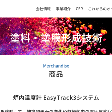
会社情報
事業紹介
CSR
これからのオ
塗料・塗膜形成技術
生産財（化成品・物資）
センサー
Merchandise
商品
強み
生産財（化成品・物資）ビジネ
センサービ
スの強み
炉内温度計
EasyTrack3システム
事例紹介
事例紹介
取扱品目
内を移動して、被塗物表面の変化や乾燥炉内の雰囲気変化