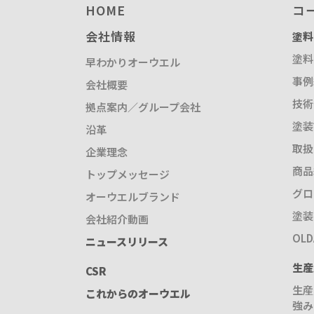
HOME
コ
会社情報
塗料
塗料
早わかりオーウエル
事例
会社概要
技術
拠点案内／グループ会社
塗装
沿革
取扱
企業理念
商品
トップメッセージ
グロ
オーウエルブランド
塗装
会社紹介動画
OL
ニュースリリース
生産
CSR
生産
これからのオーウエル
強み