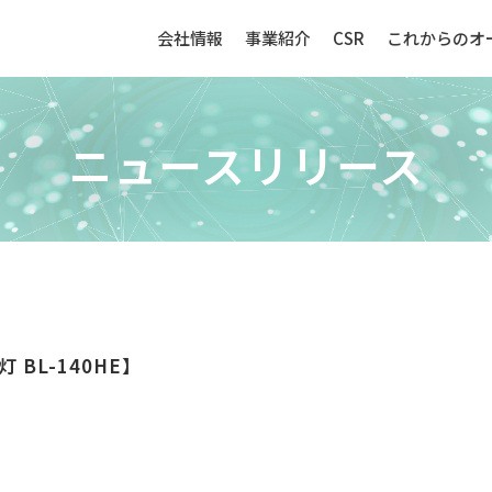
会社情報
事業紹介
CSR
これからのオ
ニュースリリース
生産財（化成品・物資）
センサー
BL-140HE】
強み
生産財（化成品・物資）ビジネ
センサービ
スの強み
事例紹介
事例紹介
取扱品目