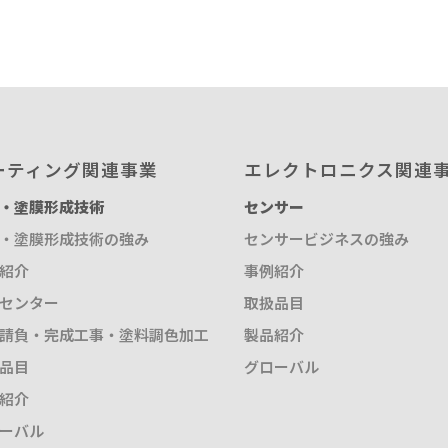
取扱品目
塗料調色
製品紹介
商品紹介
グローバル
グローバル
ーティング関連事業
エレクトロニクス関連
・塗膜形成技術
センサー
概要
・塗膜形成技術の強み
センサービジネスの強み
紹介
事例紹介
センター
取扱品目
請負・完成工事・塗料調色加工
製品紹介
品目
グローバル
紹介
ーバル