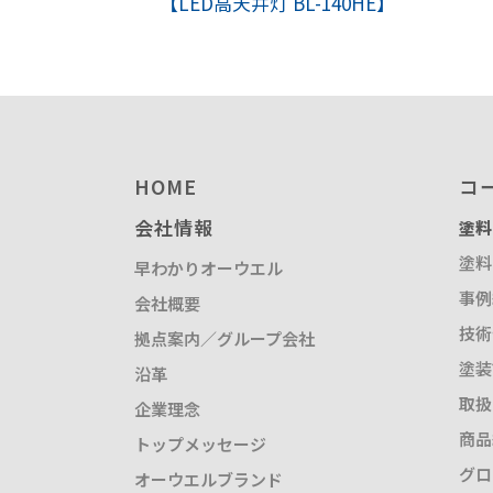
【LED高天井灯 BL-140HE】
塗装請負・完成工事・
加工
取扱品目
商品紹介
グローバル
HOME
コ
塗装トラブルと対策
会社情報
塗料
OLDAS（オルダス）の
塗料
早わかりオーウエル
事例
会社概要
技術
拠点案内／グループ会社
塗装
沿革
取扱
企業理念
商品
トップメッセージ
グロ
オーウエルブランド