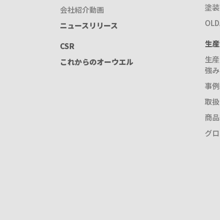
塗装
会社紹介動画
OL
ニュースリリース
生産
CSR
生産
これからのオーウエル
強み
事例
取扱
商品
グロ