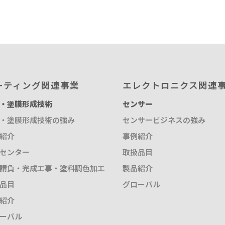
取扱品目
塗料調色
製品紹介
商品紹介
グローバル
グローバル
ーティング関連事業
エレクトロニクス関連
・塗膜形成技術
センサー
概要
・塗膜形成技術の強み
センサービジネスの強み
紹介
事例紹介
センター
取扱品目
請負・完成工事・塗料調色加工
製品紹介
品目
グローバル
紹介
ーバル