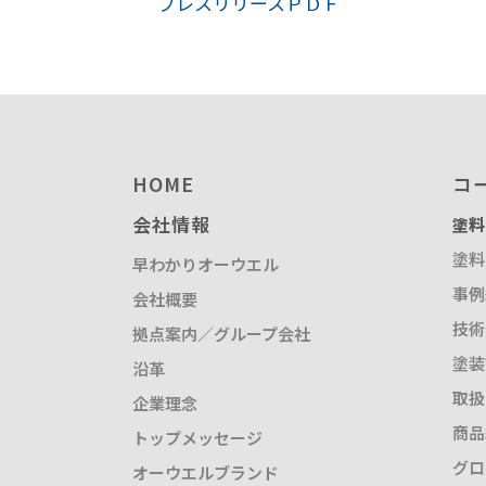
プレスリリースＰＤＦ
塗装請負・完成工事・
加工
取扱品目
商品紹介
グローバル
HOME
コ
塗装トラブルと対策
会社情報
塗料
OLDAS（オルダス）の
塗料
早わかりオーウエル
事例
会社概要
技術
拠点案内／グループ会社
塗装
沿革
取扱
企業理念
商品
トップメッセージ
グロ
オーウエルブランド