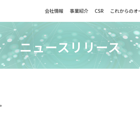
会社情報
事業紹介
CSR
これからのオ
ニュースリリース
生産財（化成品・物資）
センサー
す。
強み
生産財（化成品・物資）ビジネ
センサービ
スの強み
事例紹介
。
事例紹介
取扱品目