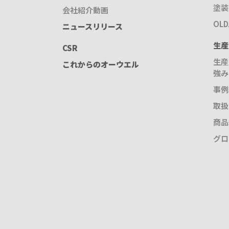
塗装
会社紹介動画
OL
ニュースリリース
生産
CSR
生産
これからのオーウエル
強み
事例
取扱
商品
グロ