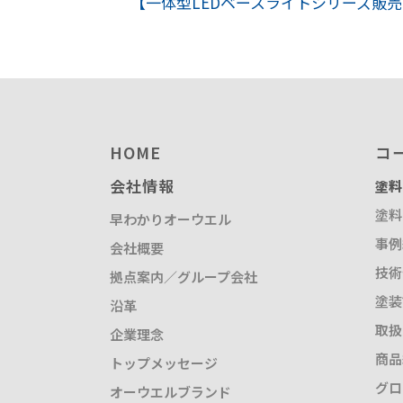
【一体型LEDベースライトシリーズ販
塗装請負・完成工事・
加工
取扱品目
商品紹介
グローバル
HOME
コ
塗装トラブルと対策
会社情報
塗料
OLDAS（オルダス）の
塗料
早わかりオーウエル
事例
会社概要
技術
拠点案内／グループ会社
塗装
沿革
取扱
企業理念
商品
トップメッセージ
グロ
オーウエルブランド