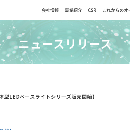
会社情報
事業紹介
CSR
これからのオ
ニュースリリース
生産財（化成品・物資）
センサー
体型LEDベースライトシリーズ販売開始】
強み
生産財（化成品・物資）ビジネ
センサービ
スの強み
事例紹介
事例紹介
取扱品目