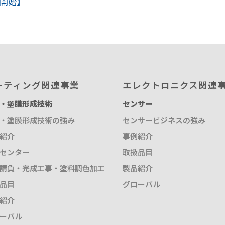
売開始】
取扱品目
塗料調色
製品紹介
商品紹介
グローバル
グローバル
ーティング関連事業
エレクトロニクス関連
・塗膜形成技術
センサー
概要
・塗膜形成技術の強み
センサービジネスの強み
紹介
事例紹介
センター
取扱品目
請負・完成工事・塗料調色加工
製品紹介
品目
グローバル
紹介
ーバル