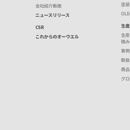
塗装
会社紹介動画
OL
ニュースリリース
生産
CSR
生産
これからのオーウエル
強み
事例
取扱
商品
グロ