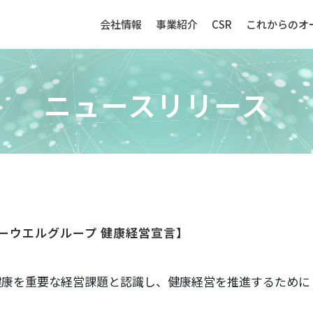
会社情報
事業紹介
CSR
これからのオ
ニュースリリース
生産財（化成品・物資）
センサー
ーウエルグループ 健康経営宣言】
強み
生産財（化成品・物資）ビジネ
センサービ
スの強み
事例紹介
健康を重要な経営課題と認識し、健康経営を推進するために
事例紹介
取扱品目