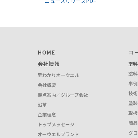
ニュースリリースPDF
塗装請負・完成工事・
加工
取扱品目
商品紹介
グローバル
HOME
コ
塗装トラブルと対策
会社情報
塗料
OLDAS（オルダス）の
塗料
早わかりオーウエル
事例
会社概要
技術
拠点案内／グループ会社
塗装
沿革
取扱
企業理念
商品
トップメッセージ
グロ
オーウエルブランド