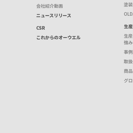
塗装
会社紹介動画
OL
ニュースリリース
生産
CSR
生産
これからのオーウエル
強み
事例
取扱
商品
グロ