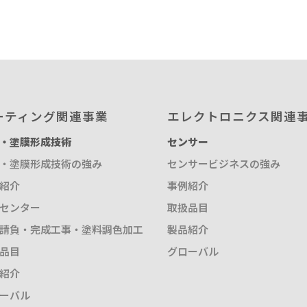
取扱品目
塗料調色
製品紹介
商品紹介
グローバル
グローバル
ーティング関連事業
エレクトロニクス関連
・塗膜形成技術
センサー
概要
・塗膜形成技術の強み
センサービジネスの強み
紹介
事例紹介
センター
取扱品目
請負・完成工事・塗料調色加工
製品紹介
品目
グローバル
紹介
ーバル