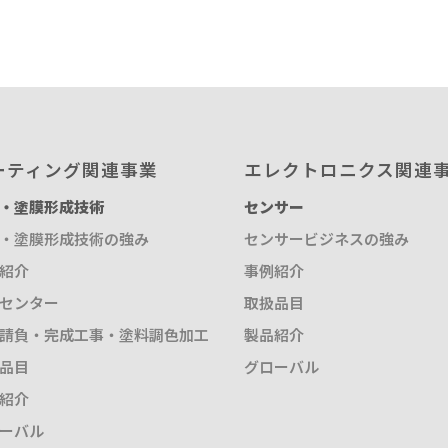
取扱品目
塗料調色
製品紹介
商品紹介
グローバル
グローバル
ーティング関連事業
エレクトロニクス関連
・塗膜形成技術
センサー
概要
・塗膜形成技術の強み
センサービジネスの強み
紹介
事例紹介
センター
取扱品目
請負・完成工事・塗料調色加工
製品紹介
品目
グローバル
紹介
ーバル