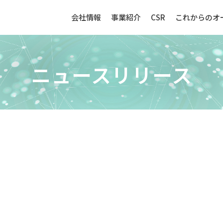
会社情報
事業紹介
CSR
これからのオ
ニュースリリース
生産財（化成品・物資）
センサー
強み
生産財（化成品・物資）ビジネ
センサービ
スの強み
事例紹介
事例紹介
取扱品目