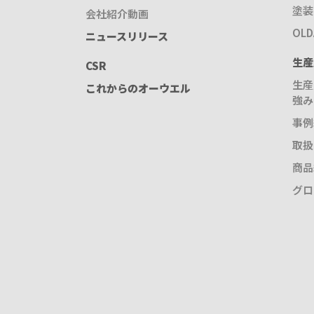
塗装
会社紹介動画
OL
ニュースリリース
生産
CSR
生産
これからのオーウエル
強み
事例
取扱
商品
グロ