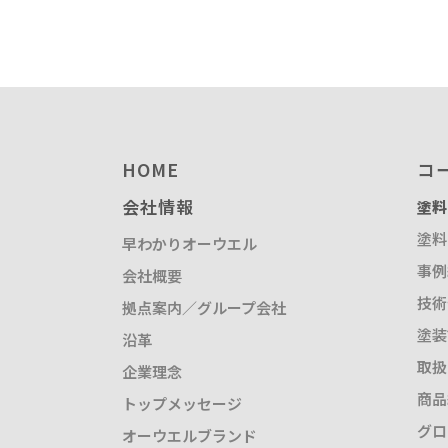
塗装請負・完成工事・
加工
取扱品目
商品紹介
グローバル
HOME
コ
塗装トラブルと対策
会社情報
塗料
OLDAS（オルダス）の
塗料
早わかりオーウエル
事例
会社概要
技術
拠点案内／グループ会社
塗装
沿革
取扱
企業理念
商品
トップメッセージ
グロ
オーウエルブランド