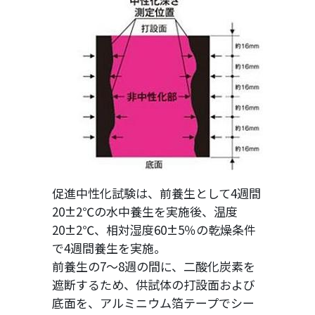
促進中性化試験は、前養生として4週間
20±2℃の水中養生を実施後、温度
20±2℃、相対湿度60±5％の乾燥条件
で4週間養生を実施。
前養生の7～8週の間に、二酸化炭素を
遮断するため、供試体の打設面および
底面を、アルミニウム箔テープでシー