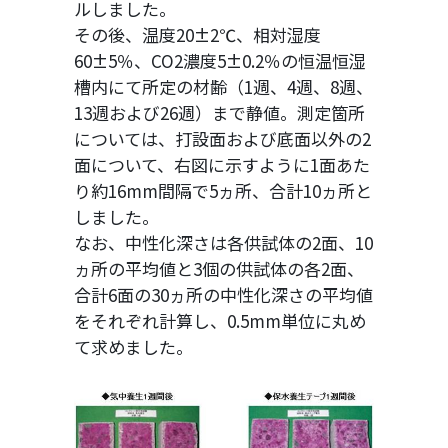
ルしました。
その後、温度20±2℃、相対湿度
60±5％、CO2濃度5±0.2％の恒温恒湿
槽内にて所定の材齢（1週、4週、8週、
13週および26週）まで静値。測定箇所
については、打設面および底面以外の2
面について、右図に示すように1面あた
り約16mm間隔で5ヵ所、合計10ヵ所と
しました。
なお、中性化深さは各供試体の2面、10
ヵ所の平均値と3個の供試体の各2面、
合計6面の30ヵ所の中性化深さの平均値
をそれぞれ計算し、0.5mm単位に丸め
て求めました。