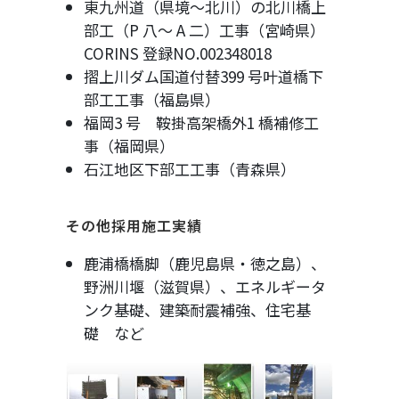
東九州道（県境～北川）の北川橋上
部工（P 八～ A 二）工事（宮崎県）
CORINS 登録NO.002348018
摺上川ダム国道付替399 号叶道橋下
部工工事（福島県）
福岡3 号 鞍掛高架橋外1 橋補修工
事（福岡県）
石江地区下部工工事（青森県）
その他採用施工実績
鹿浦橋橋脚（鹿児島県・徳之島）、
野洲川堰（滋賀県）、エネルギータ
ンク基礎、建築耐震補強、住宅基
礎 など