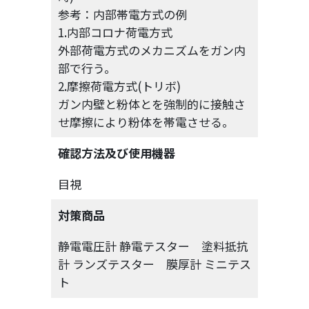
参考：内部帯電方式の例
1.内部コロナ荷電方式
外部荷電方式のメカニズムをガン内
部で行う。
2.摩擦荷電方式(トリボ)
ガン内壁と粉体とを強制的に接触さ
せ摩擦により粉体を帯電させる。
確認方法及び使用機器
目視
対策商品
静電電圧計 静電テスター 塗料抵抗
計 ランズテスター 膜厚計 ミニテス
ト