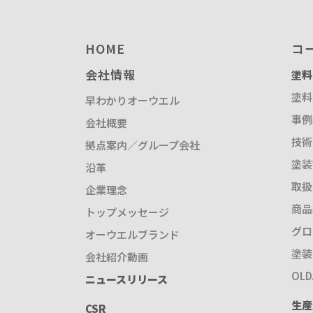
HOME
コ
会社情報
塗料
塗料
早わかりオーウエル
事例
会社概要
技術
拠点案内／グループ会社
塗装
沿革
取扱
企業理念
商品
トップメッセージ
グロ
オーウエルブランド
塗装
会社紹介動画
OL
ニュースリリース
生産
CSR