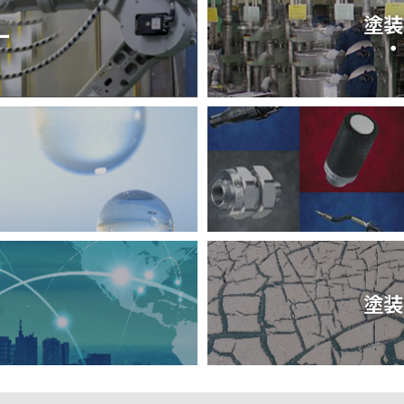
塗装
ー
・
ル
塗装