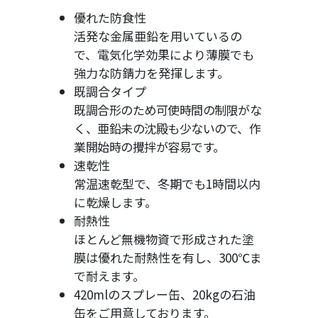
優れた防食性
活発な金属亜鉛を用いているの
で、電気化学効果により薄膜でも
強力な防錆力を発揮します。
既調合タイプ
既調合形のため可使時間の制限がな
く、亜鉛未の沈殿も少ないので、作
業開始時の攪拌が容易です。
速乾性
常温速乾型で、冬期でも1時間以内
に乾燥します。
耐熱性
ほとんど無機物資で形成された塗
膜は優れた耐熱性を有し、300℃ま
で耐えます。
420mlのスプレー缶、20kgの石油
缶をご用意しております。