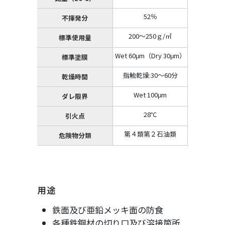
52％
不揮発分
200～250ｇ/㎡
標準使用量
Wet 60μm（Dry 30μm）
標準塗膜
指触乾燥:30～60分
乾燥時間
Wet 100μm
ダレ限界
28℃
引火点
第４類第２石油類
危険物分類
用途
鉄面及び亜鉛メッキ面の防食
各種鉄鋼材の切り口及び溶接箇所