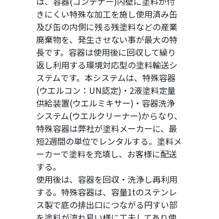
は、容器(コンテナー)内壁に塗料が付
きにくい特殊な加工を施し使用済み缶
及び缶の内側に残る残塗料などの産業
廃棄物を、発生させない事が最大の特
長です。容器は使用後に回収して繰り
返し利用する環境対応型の塗料輸送シ
ステムです。本システムは、特殊容器
(ウエルコン：UN認定)・2液塗料定量
供給装置(ウエルミキサー)・容器洗浄
システム(ウエルクリーナー)からなり、
特殊容器は弊社が塗料メーカーに、最
短2週間の単位でレンタルする。塗料メ
ーカーで塗料を充填し、お客様に配送
する。
使用後は、容器を回収・洗浄し再利用
する。特殊容器は、容量1tのステンレ
ス製で底の排出口につながる円すい部
を塗料が流れ易い様に工夫してあり使