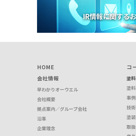
IR情報に関する
HOME
コ
会社情報
塗料
塗料
早わかりオーウエル
事例
会社概要
技術
拠点案内／グループ会社
塗装
沿革
取扱
企業理念