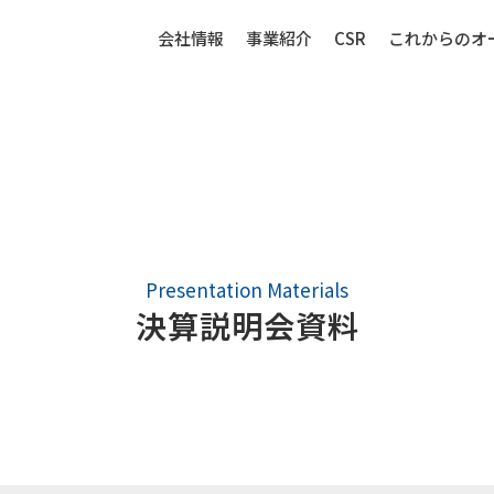
会社情報
事業紹介
CSR
これからのオ
IR情報
生産財（化成品・物資）
センサー
決算説明会資料
強み
生産財（化成品・物資）ビジネ
センサービ
スの強み
事例紹介
事例紹介
取扱品目