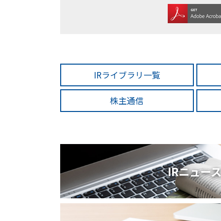
塗装請負・完成工事・
加工
取扱品目
商品紹介
グローバル
IRライブラリ一覧
塗装トラブルと対策
株主通信
OLDAS（オルダス）の
IRニュー